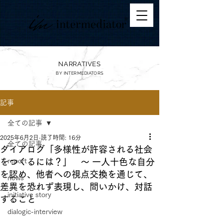
NARRATIVES
BY
INTERMEDIATORS
記事
全ての記事
2025年6月2日
読了時間: 16分
全ての記事
ダイアログ「多様性が許容される社会
をつくるには？」 ～ 一人十色な自分
report
を認め、他者への視点交換を通じて、
news
差異を恐れず表現し、問いかけ、対話
initiative story
すること
dialogic-interview