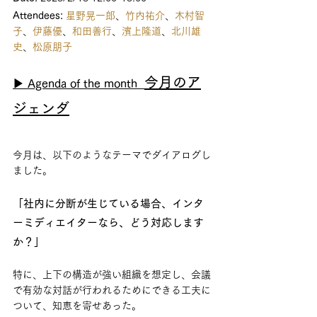
Attendees: 
星野晃一郎
、
竹内祐介
、
木村智
子
、
伊藤優
、
和田善行
、
濱上隆道
、
北川雄
史
、
松原朋子
今月のア
▶ Agenda of the month  
ジェンダ
今月は、以下のようなテーマでダイアログし
ました。
「社内に分断が生じている場合、インタ
ーミディエイターなら、どう対応します
か？」
特に、上下の構造が強い組織を想定し、会議
で有効な対話が行われるためにできる工夫に
ついて、知恵を寄せあった。