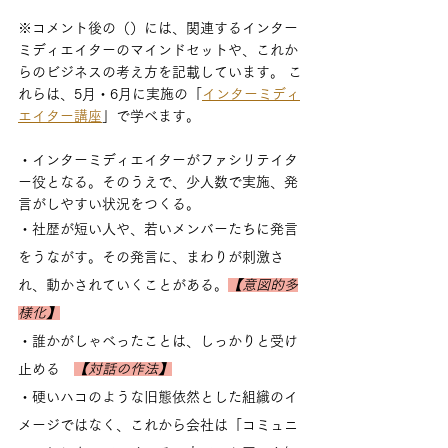
※コメント後の（）には、関連するインター
ミディエイターのマインドセットや、これか
らのビジネスの考え方を記載しています。 こ
れらは、5月・6月に実施の「
インターミディ
エイター講座
」で学べます。
・インターミディエイターがファシリテイタ
ー役となる。そのうえで、少人数で実施、発
言がしやすい状況をつくる。
・社歴が短い人や、若いメンバーたちに発言
をうながす。その発言に、まわりが刺激さ
れ、動かされていくことがある。
【意図的多
様化】
・誰かがしゃべったことは、しっかりと受け
止める　
【対話の作法】
・硬いハコのような旧態依然とした組織のイ
メージではなく、これから会社は「コミュニ