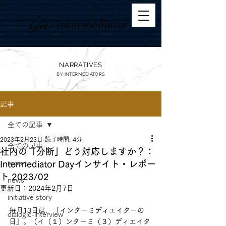
NARRATIVES
BY
INTERMEDIATORS
記事
全ての記事
2023年2月23日
読了時間: 4分
全ての記事
社内の「分断」どう対応しますか？：
Intermediator Dayインサイト・レポー
report
ト 2023/02
news
更新日：
2024年2月7日
initiative story
毎月13日は、「インターミディエイターの
dialogic-interview
日」。（イ（１）ンターミ（３）ディエイタ