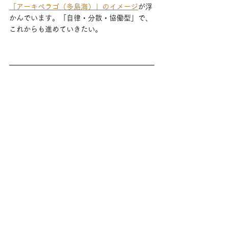
「アーキペラゴ（多島海）」のイメージ
が浮
かんでいます。「自律・分散・協働型」で、
これからも進めていきたい。
Intermediator Day インサイト・レポー
ト
バックナンバー：
●
2024/01：
良質な「場」をつくるには？
●
2023/09：
「対話」とは何か？　
●
2023/08：
「エンパワリング」な場をつく
る人々
●
2023/03：
「多様性が許容される社会」っ
て？ 
●
2023/02：
社内の「分断」どう対応します
か？
 （現在の記事）
●
2023/01：
"上下"ではない「対話の文化」を