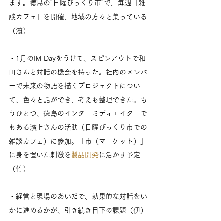
ます。徳島の"日曜びっくり市"で、毎週「雑
談カフェ」を開催、地域の方々と集っている
（濱）
・1月のIM Dayをうけて、スピンアウトで和
田さんと対話の機会を持った。社内のメンバ
ーで未来の物語を描くプロジェクトについ
て、色々と話ができ、考えも整理できた。も
うひとつ、徳島のインターミディエイターで
もある濱上さんの活動（日曜びっくり市での
雑談カフェ）に参加。「市（マーケット）」
に身を置いた刺激を
製品開発
に活かす予定
（竹）
・経営と現場のあいだで、効果的な対話をい
かに進めるかが、引き続き目下の課題（伊）