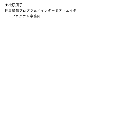
★松原朋子　
世界構想プログラム／インターミディエイタ
ー・プログラム事務局
2006年以降、日本マイクロソフト社長室に
て、企業市民活動（CSR）およびCSRコミュ
ニケーションを統括。地方自治体との協働
で、地域の新たな担い手を養成する「地域活
性化協働プログラム」を新規開発、推進（第