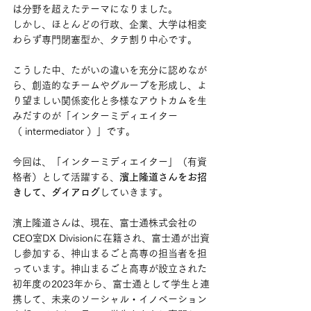
は分野を超えたテーマになりました。
しかし、ほとんどの行政、企業、大学は相変
わらず専門閉塞型か、タテ割り中心です。
こうした中、たがいの違いを充分に認めなが
ら、創造的なチームやグループを形成し、よ
り望ましい関係変化と多様なアウトカムを生
みだすのが「インターミディエイター
（ intermediator ）」です。
今回は、「インターミディエイター」（有資
格者）として活躍する、
濱上隆道さんをお招
きして、ダイアログ
していきます。
濱上隆道さんは、現在、富士通株式会社の
CEO室DX Divisionに在籍され、富士通が出資
し参加する、神山まるごと高専の担当者を担
っています。神山まるごと高専が設立された
初年度の2023年から、富士通として学生と連
携して、未来のソーシャル・イノベーション