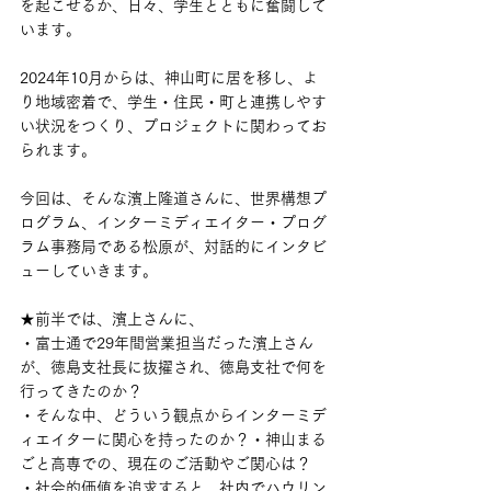
を起こせるか、日々、学生とともに奮闘して
います。
2024年10月からは、神山町に居を移し、よ
り地域密着で、学生・住民・町と連携しやす
い状況をつくり、プロジェクトに関わってお
られます。
今回は、そんな濱上隆道さんに、世界構想プ
ログラム、インターミディエイター・プログ
ラム事務局である松原が、対話的にインタビ
ューしていきます。
★前半では、濱上さんに、
・富士通で29年間営業担当だった濱上さん
が、徳島支社長に抜擢され、徳島支社で何を
行ってきたのか？
・そんな中、どういう観点からインターミデ
ィエイターに関心を持ったのか？・神山まる
ごと高専での、現在のご活動やご関心は？
・社会的価値を追求すると、社内でハウリン