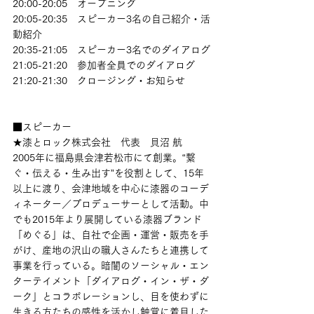
20:00-20:05　オープニング
20:05-20:35　スピーカー3名の自己紹介・活
動紹介
20:35-21:05　スピーカー3名でのダイアログ
21:05-21:20　参加者全員でのダイアログ
21:20-21:30　クロージング・お知らせ
■スピーカー
★漆とロック株式会社　代表　貝沼 航
2005年に福島県会津若松市にて創業。“繋
ぐ・伝える・生み出す”を役割として、15年
以上に渡り、会津地域を中心に漆器のコーデ
ィネーター／プロデューサーとして活動。中
でも2015年より展開している漆器ブランド
「めぐる」は、自社で企画・運営・販売を手
がけ、産地の沢山の職人さんたちと連携して
事業を行っている。暗闇のソーシャル・エン
ターテイメント「ダイアログ・イン・ザ・ダ
ーク」とコラボレーションし、目を使わずに
生きる方たちの感性を活かし触覚に着目した