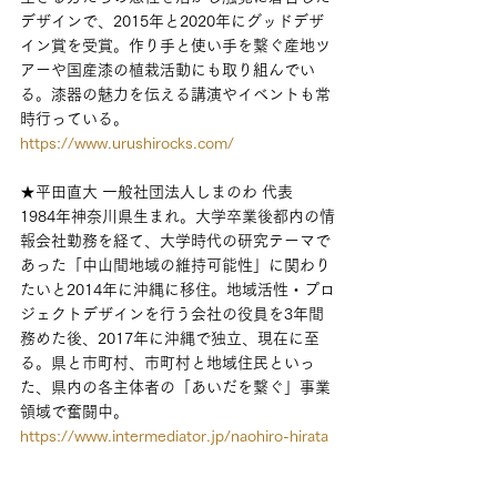
デザインで、2015年と2020年にグッドデザ
イン賞を受賞。作り手と使い手を繋ぐ産地ツ
アーや国産漆の植栽活動にも取り組んでい
る。漆器の魅力を伝える講演やイベントも常
時行っている。
https://www.urushirocks.com/
★平田直大 一般社団法人しまのわ 代表
1984年神奈川県生まれ。大学卒業後都内の情
報会社勤務を経て、大学時代の研究テーマで
あった「中山間地域の維持可能性」に関わり
たいと2014年に沖縄に移住。地域活性・プロ
ジェクトデザインを行う会社の役員を3年間
務めた後、2017年に沖縄で独立、現在に至
る。県と市町村、市町村と地域住民といっ
た、県内の各主体者の「あいだを繋ぐ」事業
領域で奮闘中。
https://www.intermediator.jp/naohiro-hirata
★鈴木悠平さん　文筆家 株式会社閒　代表取