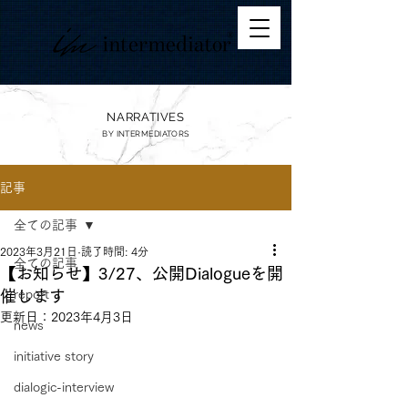
NARRATIVES
BY
INTERMEDIATORS
記事
全ての記事
2023年3月21日
読了時間: 4分
全ての記事
【お知らせ】3/27、公開Dialogueを開
催します
report
更新日：
2023年4月3日
news
initiative story
dialogic-interview