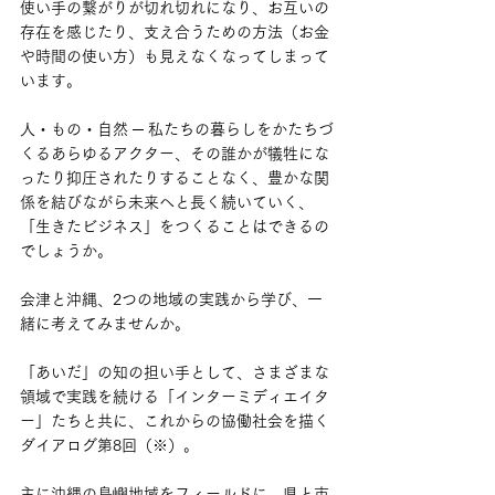
使い手の繋がりが切れ切れになり、お互いの
存在を感じたり、支え合うための方法（お金
や時間の使い方）も見えなくなってしまって
います。
人・もの・自然 ─ 私たちの暮らしをかたちづ
くるあらゆるアクター、その誰かが犠牲にな
ったり抑圧されたりすることなく、豊かな関
係を結びながら未来へと長く続いていく、
「生きたビジネス」をつくることはできるの
でしょうか。
会津と沖縄、2つの地域の実践から学び、一
緒に考えてみませんか。
「あいだ」の知の担い手として、さまざまな
領域で実践を続ける「インターミディエイタ
ー」たちと共に、これからの協働社会を描く
ダイアログ第8回（※）。
主に沖縄の島嶼地域をフィールドに、県と市