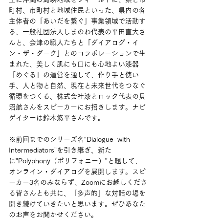
町村、市町村と地域住民といった、県内の各
主体者の「あいだを繋ぐ」事業領域で活動す
る、一般社団法人しまのわ代表の平田直大さ
んと、会津の職人たちと「ダイアログ・イ
ン・ザ・ダーク」とのコラボレーションで生
まれた、美しく肌にも口にも心地よい漆器
「めぐる」の運営を通して、作り手と使い
手、人と物と自然、現在と未来世代をつなぐ
循環をつくる、株式会社漆とロック代表の貝
沼航さんをスピーカーにお招きします。ナビ
ゲイターは鈴木悠平さんです。
※前回までのシリーズ名”Dialogue  with  
Intermediators”を引き継ぎ、新た
に”Polyphony（ポリフォニー）”と題して、
オンライン・ダイアログを展開します。スピ
ーカー3名のみならず、Zoomにお越しくださ
る皆さんとも共に、「多声的」な対話の場を
開き続けていきたいと思います。ぜひあなた
のお声をお聞かせください。