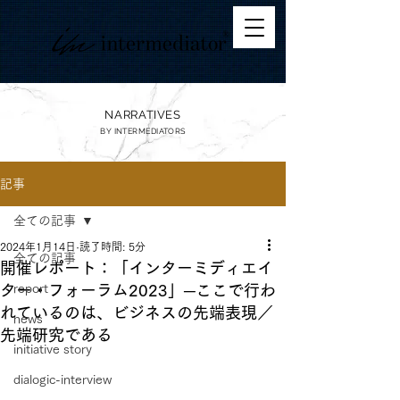
NARRATIVES
BY
INTERMEDIATORS
記事
全ての記事
2024年1月14日
読了時間: 5分
全ての記事
開催レポート：「インターミディエイ
ター・フォーラム2023」─ここで行わ
report
れているのは、ビジネスの先端表現／
news
先端研究である
initiative story
dialogic-interview