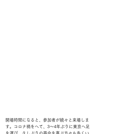
開場時間になると、参加者が続々と来場しま
す。コロナ禍をへて、3～4年ぶりに東京へ足
を運び、久しぶりの再会を喜ぶ方々も多くい