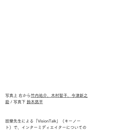
写真上 右から
竹内祐介
、
木村智子
、
今津新之
助
 / 写真下 
鈴木悠平
設樂先生による「VisionTalk」（キーノー
ト）で、インターミディエイターについての