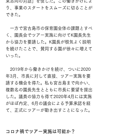
来志向の対話」を促した。この働きかけによ
り、事業のスタートをスムーズに切ることが
できた。
　一方で宮古島市の保育園全体の課題とすべ
く、園長会でツアー実施に向けてK園長先生
から協力を要請した。K園長が根気よく説明
を続けたことで、賛同する園が徐々に増えて
いった。
　2019年から働きかけを続け、ついに2020
年3月、市長に対して直接、ツアー実施を要
請する機会を得た。私も宮古島まで向かい、
複数名の園長先生とともに市長に要望を提出
した。議員の協力も得て2020年4月には実施
がほぼ内定、6月の議会による予算承認を経
て、正式にツアーが動き出すことになった。
コロナ禍でツアー実施は可能か？