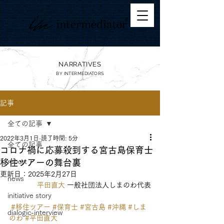
NARRATIVES
BY
INTERMEDIATORS
記事
全ての記事
2022年3月1日
読了時間: 5分
全ての記事
コロナ禍に応募殺到する宮古島保育士
移住ツアーの舞台裏
report
更新日：
2025年2月27日
news
平田直大
 一般社団法人しまのわ代表
initiative story
#移住ツアー
#保育士
#宮古島
#沖縄
#しま
dialogic-interview
のわ
#平田直大