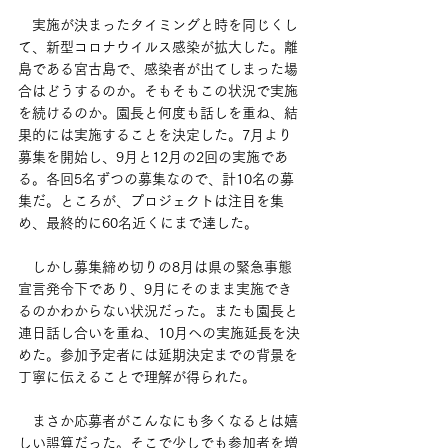
　実施が決まったタイミングと時を同じくし
て、新型コロナウイルス感染が拡大した。離
島である宮古島で、感染者が出てしまった場
合はどうするのか。そもそもこの状況で実施
を続けるのか。園長と何度も話しを重ね、結
果的には実施することを決定した。7月より
募集を開始し、9月と12月の2回の実施であ
る。各回5名ずつの募集なので、計10名の募
集だ。ところが、プロジェクトは注目を集
め、最終的に60名近くにまで達した。
　しかし募集締め切りの8月は県の緊急事態
宣言発令下であり、9月にそのまま実施でき
るのかわからない状況だった。またも園長と
連日話し合いを重ね、10月への実施延長を決
めた。参加予定者には延期決定までの背景を
丁寧に伝えることで理解が得られた。
　まさか応募者がこんなにも多くなるとは嬉
しい誤算だった。そこで少しでも参加者を増