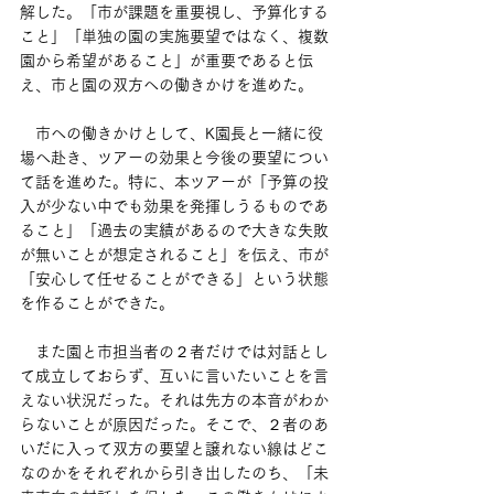
解した。「市が課題を重要視し、予算化する
こと」「単独の園の実施要望ではなく、複数
園から希望があること」が重要であると伝
え、市と園の双方への働きかけを進めた。
　市への働きかけとして、K園長と一緒に役
場へ赴き、ツアーの効果と今後の要望につい
て話を進めた。特に、本ツアーが「予算の投
入が少ない中でも効果を発揮しうるものであ
ること」「過去の実績があるので大きな失敗
が無いことが想定されること」を伝え、市が
「安心して任せることができる」という状態
を作ることができた。
　また園と市担当者の２者だけでは対話とし
て成立しておらず、互いに言いたいことを言
えない状況だった。それは先方の本音がわか
らないことが原因だった。そこで、２者のあ
いだに入って双方の要望と譲れない線はどこ
なのかをそれぞれから引き出したのち、「未