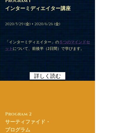
Program 1
インターミディエイター講座
2020/5/29 (金) + 2020/6/26 (金)
「インターミディエイター」の
５つのマインドセ
ット
について、前後半（2日間）で学びます。
詳しく読む
Program 2
サーティファイド・
プログラム