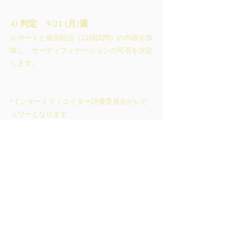
4) 判定 9/21 (月)週
レポートと個別対話（口頭試問）の内容を加
味し、サーティフィケーションの可否を決定
します。
​​*インターミディエイター評価委員会がレビ
ュワーとなります
*内容は変更する可能性がございます
応募要項