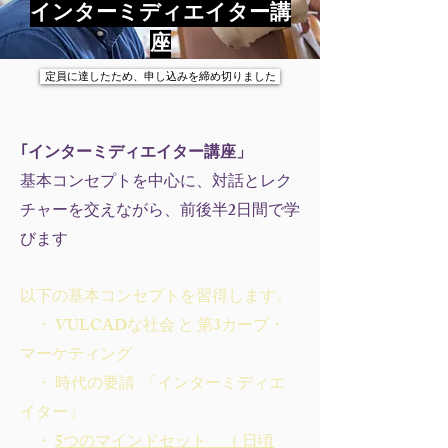
インターミディエイター講
座
定員に達したため、申し込みを締め切りました
｢インターミディエイター講座」
基本コンセプトを中心に、
対話とレク
チャーを交えながら、前後半2日間で学
びます
以下の基本コンセプトを習得します。
・ VULCADな社会 と 第3カーブ・
マーケティング
・ 時代の要請 「インターミディエ
イター」
・
5つのマインドセット （ 日頃