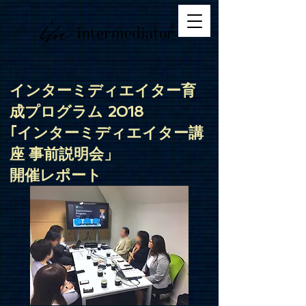
インターミディエイター育
成プログラム 2018
｢インターミディエイター講
座 事前説明会」
開催レポート