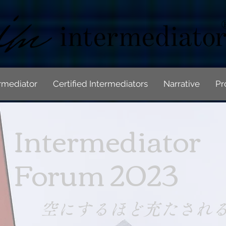
rmediator
Certified Intermediators
Narrative
Pr
Intermediator
Forum 2023
空にするほど充たされる