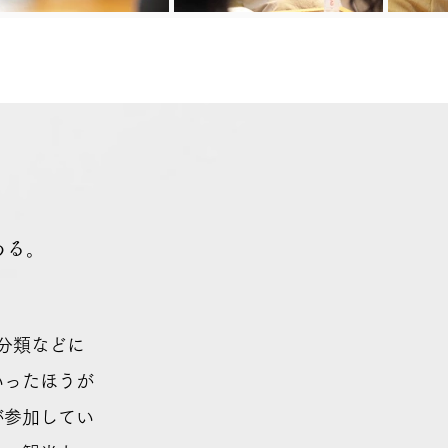
ある。
分類などに
いったほうが
が参加してい