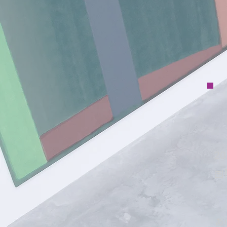
20
国
あ