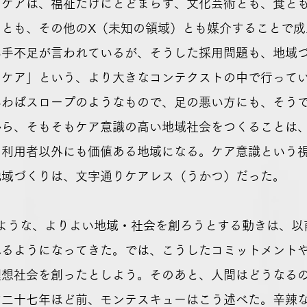
のケアは、福祉だけにとどまらず、文化芸術とも、食と
ツとも、その他のX（未知の領域）とも媒介することで成
い手不足が言われているが、そうした採用問題も、地域
とケア」という、より大きなコンテクストの中で行って
いわばスロープのようなもので、足の悪い方にも、そう
から、そもそもケア意識の高い地域社会をつくることは
の利用者以外にも価値ある地域になる。ケア意識という
地域づくりは、文字通りケアレス（うかつ）だった。
のような、よりよい地域・社会を創ろうとする動きは、以
れるようになってきた。では、こうしたコミットメント
理想社会を創ったとしよう。そのあと、人間はどうなる
す二十七年ほど前、モンテスキューはこう述べた。辛辣