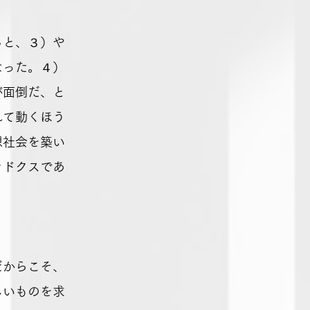
ると、３）や
なった。４）
が面倒だ、と
れて動くほう
想社会を築い
ラドクスであ
だからこそ、
しいものを求