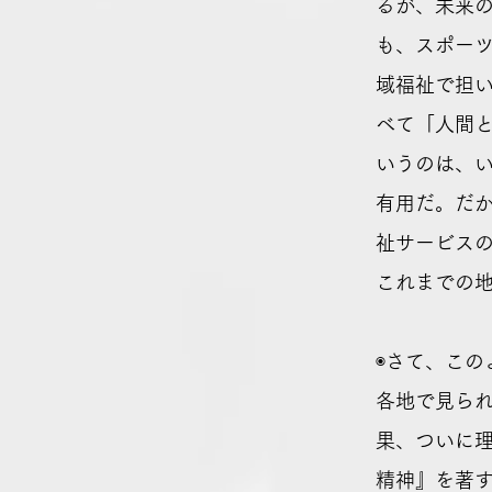
るが、未来
も、スポー
域福祉で担
べて「人間
いうのは、
有用だ。だ
祉サービス
これまでの
◉さて、こ
各地で見ら
果、ついに
精神』を著