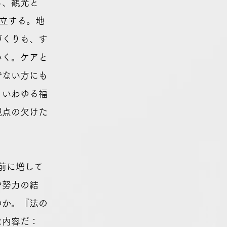
も、観光と
立する。地
づくりも、す
いく。ケアと
でない方にも
、いわゆる福
視点の欠けた
前に増して
や努力の結
のか。『法の
な内容だ：