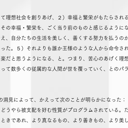
て理想社会を創りあげ、２）幸福と繁栄がもたらされ
、その幸福・繁栄を、ごく当り前のものと感じるように
考え、自分たちの生活を美しく、善くする努力を払うの
なった。５）それよりも誰か王様のような人から命令さ
に楽だと思うようになる、と。つまり、苦心のあげく理
えって数多くの従属的な人間が世を覆っていく、とのパ
この洞見によって、かえって次のことが明らかになった：
どうやら被支配を好む性質がプログラムされている。
るときであれ、より真なるもの、より善きもの、より美